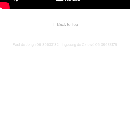
↑
Back to Top
Paul de Jongh 06-39633182 - Ingeborg de Caluwé 06-39633179