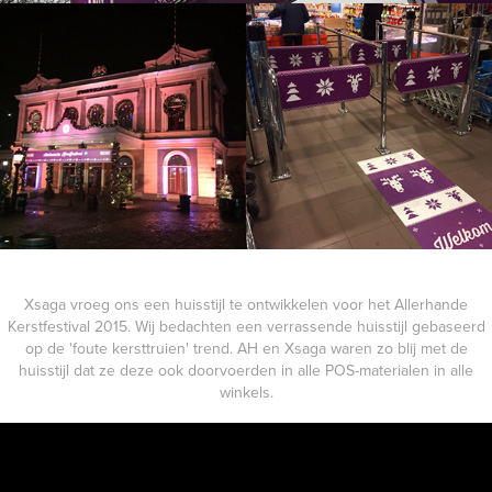
Xsaga vroeg ons een huisstijl te ontwikkelen voor het Allerhande
Kerstfestival 2015. Wij bedachten een verrassende huisstijl gebaseerd
op de 'foute kersttruien' trend. AH en Xsaga waren zo blij met de
huisstijl dat ze deze ook doorvoerden in alle POS-materialen in alle
winkels.